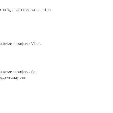
а будь-які номери в світі за
изькими тарифами Viber.
низькими тарифами без
будь-якому разі