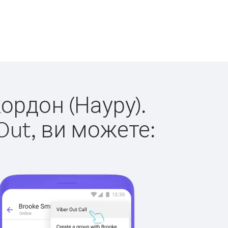
кордон (Науру).
Out, ви можете: