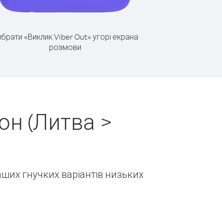
брати «Виклик Viber Out» угорі екрана
розмови
он (Литва >
наших гнучких варіантів низьких