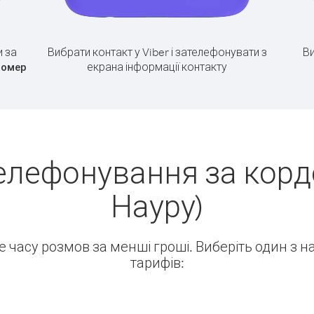
 за
Вибрати контакт у Viber і зателефонувати з
Ви
екрана інформації контакту
номер
елефонування за корд
Науру)
ше часу розмов за менші гроші. Виберіть один з 
тарифів: