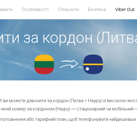
ажити
Особливості
Спільноти
Безпека
Viber Out
ти за кордон (Литв
ut ви можете дзвонити за кордон (Литва > Науру) із високою якіс
який номер за кордоном (Науру) — стаціонарний чи мобільний — 
 поповнення або тарифний план, щоб телефонувати найдешевше з