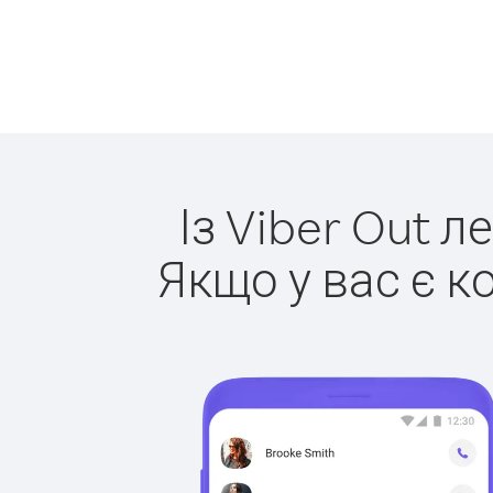
Із Viber Out л
Якщо у вас є к