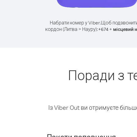
Набрати номер у Viber.
Щоб подзвонити
кордон (Литва > Науру):
+
+
674
місцевий 
Поради з т
Із Viber Out ви отримуєте біль