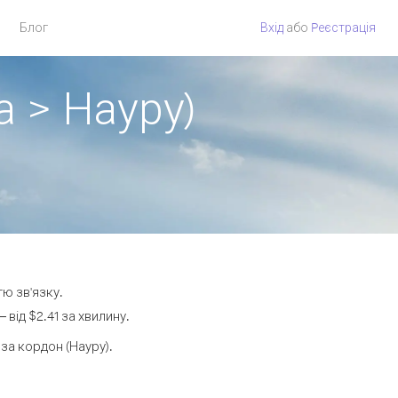
Блог
Вхід
або
Pеєстрація
а > Науру)
тю зв'язку.
від $2.41 за хвилину.
а кордон (Науру).