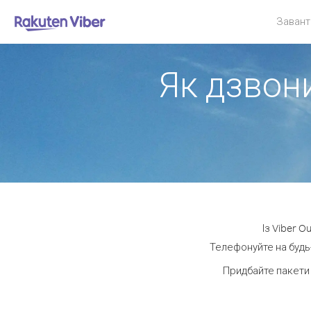
Завант
Як дзвони
Із Viber O
Телефонуйте на будь-
Придбайте пакети