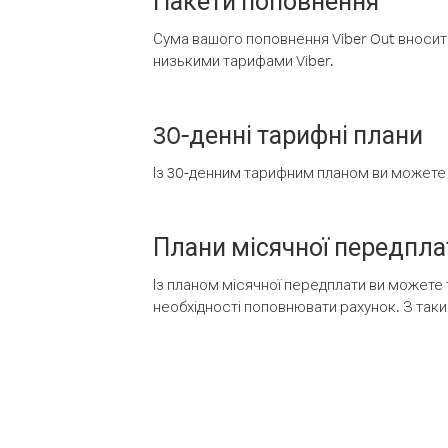
Пакети поповнення
Сума вашого поповнення Viber Out вносить
низькими тарифами Viber.
30-денні тарифні плани
Із 30-денним тарифним планом ви можете т
Плани місячної передпла
Із планом місячної передплати ви можете 
необхідності поповнювати рахунок. З таки