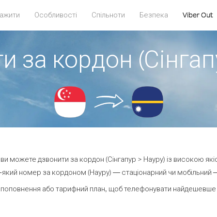
ажити
Особливості
Спільноти
Безпека
Viber Out
и за кордон (Сінгап
t ви можете дзвонити за кордон (Сінгапур > Науру) із високою які
який номер за кордоном (Науру) — стаціонарний чи мобільний — 
 поповнення або тарифний план, щоб телефонувати найдешевше з