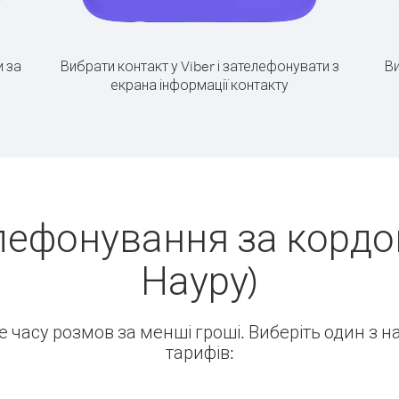
 за
Вибрати контакт у Viber і зателефонувати з
Ви
екрана інформації контакту
лефонування за кордон
Науру)
ше часу розмов за менші гроші. Виберіть один з 
тарифів: