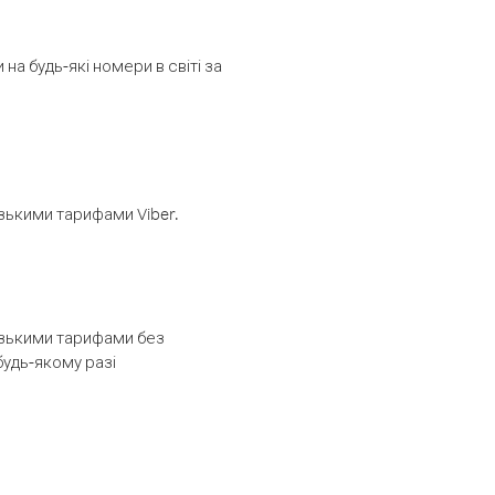
а будь-які номери в світі за
изькими тарифами Viber.
низькими тарифами без
будь-якому разі