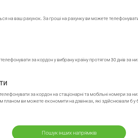
ся на ваш рахунок. За гроші на рахунку ви можете телефонувати н
елефонувати за кордон у вибрану країну протягом 30 днів за н
ти
телефонувати за кордон на стаціонарні та мобільні номери за 
м планом ви можете економити на дзвінках, які здійснювали б у 
Пошук інших напрямків