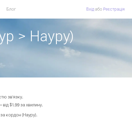
Блог
Вхід
або
Pеєстрація
ур > Науру)
стю зв'язку.
від $1.99 за хвилину.
а кордон (Науру).