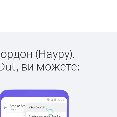
кордон (Науру).
Out, ви можете: