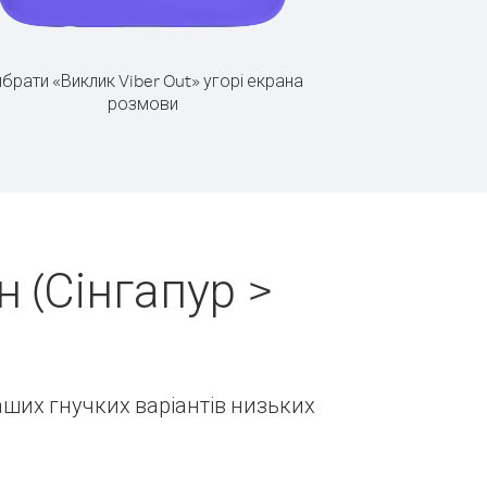
брати «Виклик Viber Out» угорі екрана
розмови
 (Сінгапур >
наших гнучких варіантів низьких