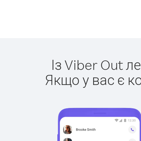
Із Viber Out л
Якщо у вас є к