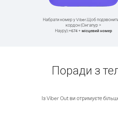
Набрати номер у Viber.
Щоб подзвонити
кордон (Сінгапур >
Науру):
+
+
674
місцевий номер
Поради з те
Із Viber Out ви отримуєте біль