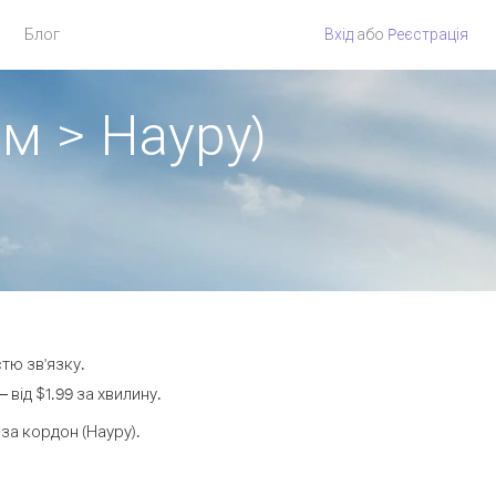
Блог
Вхід
або
Pеєстрація
ам > Науру)
тю зв'язку.
від $1.99 за хвилину.
а кордон (Науру).