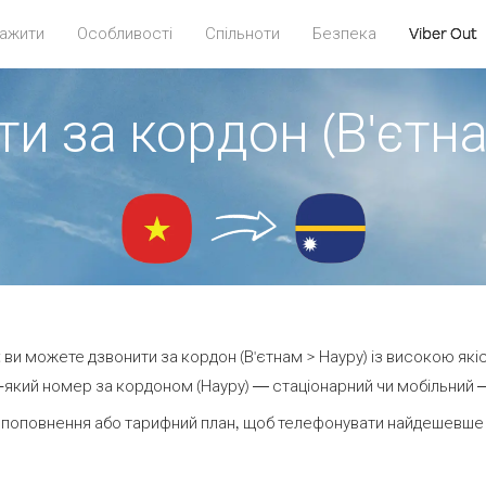
ажити
Особливості
Спільноти
Безпека
Viber Out
и за кордон (В'єтн
ut ви можете дзвонити за кордон (В'єтнам > Науру) із високою якіс
який номер за кордоном (Науру) — стаціонарний чи мобільний — 
 поповнення або тарифний план, щоб телефонувати найдешевше з