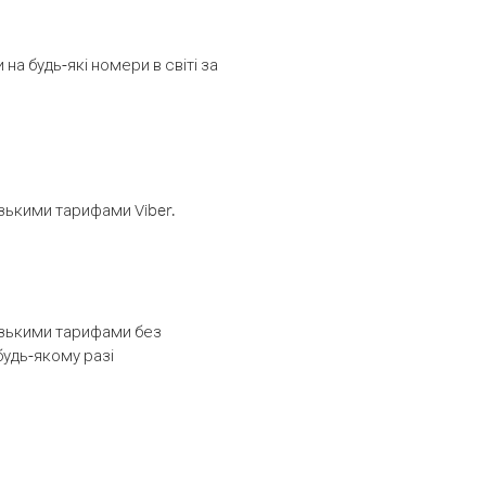
а будь-які номери в світі за
изькими тарифами Viber.
низькими тарифами без
будь-якому разі