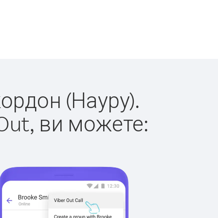
кордон (Науру).
Out, ви можете: