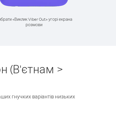
брати «Виклик Viber Out» угорі екрана
розмови
н (В'єтнам >
наших гнучких варіантів низьких