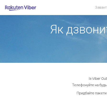
Завант
Як дзвонит
Із Viber O
Телефонуйте на будь-
Придбайте пакети