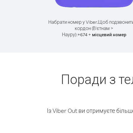
Набрати номер у Viber.
Щоб подзвонити
кордон (В'єтнам >
Науру):
+
+
674
місцевий номер
Поради з те
Із Viber Out ви отримуєте біль