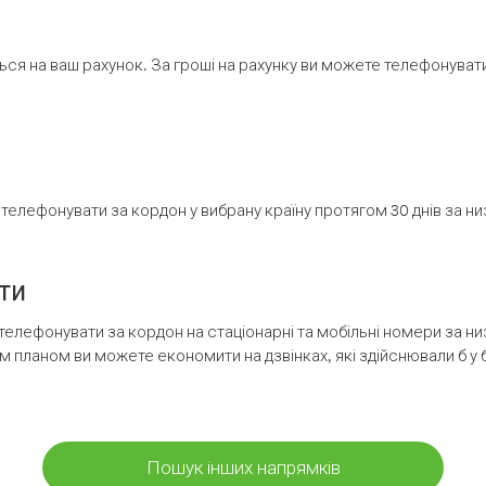
ся на ваш рахунок. За гроші на рахунку ви можете телефонувати н
елефонувати за кордон у вибрану країну протягом 30 днів за н
ти
телефонувати за кордон на стаціонарні та мобільні номери за 
м планом ви можете економити на дзвінках, які здійснювали б у 
Пошук інших напрямків