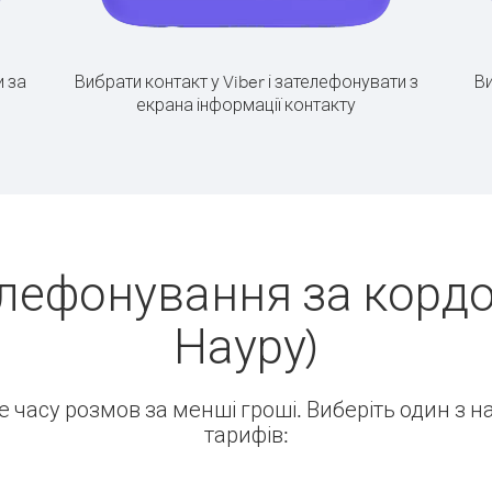
 за
Вибрати контакт у Viber і зателефонувати з
Ви
екрана інформації контакту
лефонування за кордо
Науру)
ше часу розмов за менші гроші. Виберіть один з 
тарифів: