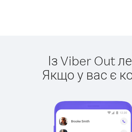
Із Viber Out л
Якщо у вас є к