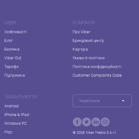
VIBER
КОМПАНІЯ
Особливості
Про Viber
Блог
Брендовий центр
Безпека
Кар'єра
Viber Out
Умови й політики
Тарифи
Політика конфіденційності
Підтримка
Customer Complaints Code
ЗАВАНТАЖИТИ
Українська
Android
iPhone & iPad
Windows PC
Mac
©
2026
Viber Media S.à r.l.