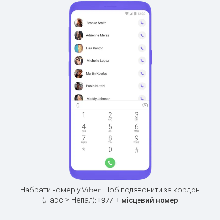
Набрати номер у Viber.
Щоб подзвонити за кордон
(Лаос > Непал):
+
+
977
місцевий номер