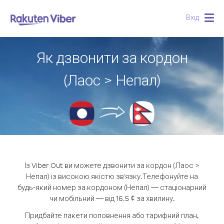
Вхід
Togg
navig
Як дзвонити за кордон
(Лаос > Непал)
Із Viber Out ви можете дзвонити за кордон (Лаос >
Непал) із високою якістю зв'язку.
Телефонуйте на
будь-який номер за кордоном (Непал) — стаціонарний
чи мобільний — від 16.5 ¢ за хвилину.
Придбайте пакети поповнення або тарифний план,