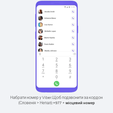
Набрати номер у Viber.
Щоб подзвонити за кордон
(Словенія > Непал):
+
+
977
місцевий номер