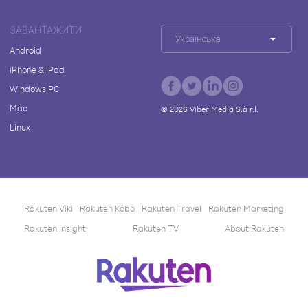
ЗАВАНТАЖИТИ
Українська
Android
iPhone & iPad
Windows PC
Mac
©
2026
Viber Media S.à r.l.
Linux
Rakuten Viki
Rakuten Kobo
Rakuten Travel
Rakuten Marketing
Rakuten Insight
Rakuten TV
About Rakuten