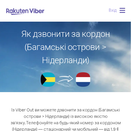
Вхід
Togg
navig
Як дзвонити за кордон
(Багамські острови >
Нідерланди)
Із Viber Out ви можете дзвонити за кордон (Багамські
острови > Нідерланди) із високою якістю
зв'язку.
Телефонуйте на будь-який номер за кордоном
(Нідерланди) — стаціонарний чи мобільний — від 1.9 ¢