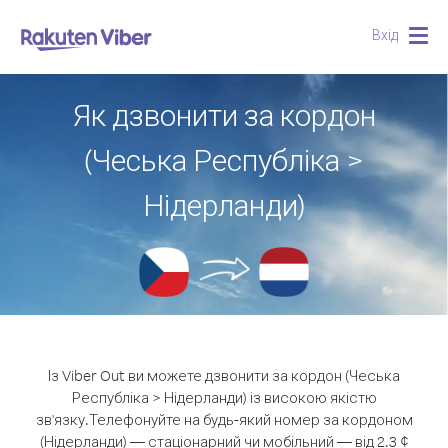
Вхід
Togg
navig
Як дзвонити за кордон
(Чеська Республіка >
Нідерланди)
Із Viber Out ви можете дзвонити за кордон (Чеська
Республіка > Нідерланди) із високою якістю
зв'язку.
Телефонуйте на будь-який номер за кордоном
(Нідерланди) — стаціонарний чи мобільний — від 2.3 ¢