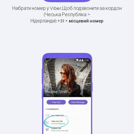
Набрати номер у Viber.
Щоб подзвонити за кордон
(Чеська Республіка >
Нідерланди):
+
+
31
місцевий номер