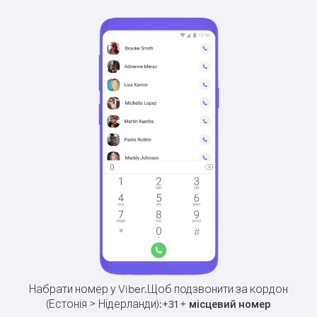
Набрати номер у Viber.
Щоб подзвонити за кордон
(Естонія > Нідерланди):
+
+
31
місцевий номер