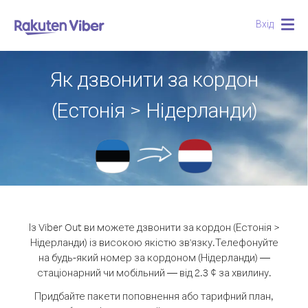
Вхід
Togg
navig
Як дзвонити за кордон
(Естонія > Нідерланди)
Із Viber Out ви можете дзвонити за кордон (Естонія >
Нідерланди) із високою якістю зв'язку.
Телефонуйте
на будь-який номер за кордоном (Нідерланди) —
стаціонарний чи мобільний — від 2.3 ¢ за хвилину.
Придбайте пакети поповнення або тарифний план,