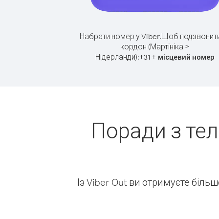
Набрати номер у Viber.
Щоб подзвонити
кордон (Мартініка >
Нідерланди):
+
+
31
місцевий номер
Поради з тел
Із Viber Out ви отримуєте біль