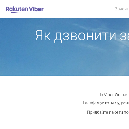
Завант
Як дзвонити з
Із Viber Out в
Телефонуйте на будь-як
Придбайте пакети по