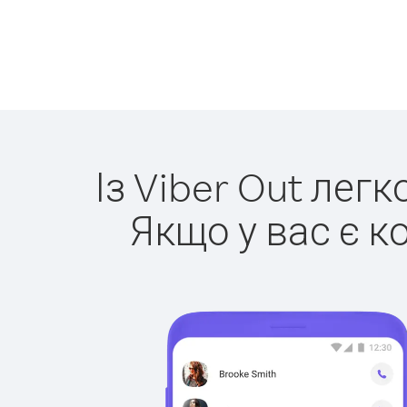
Із Viber Out лег
Якщо у вас є к