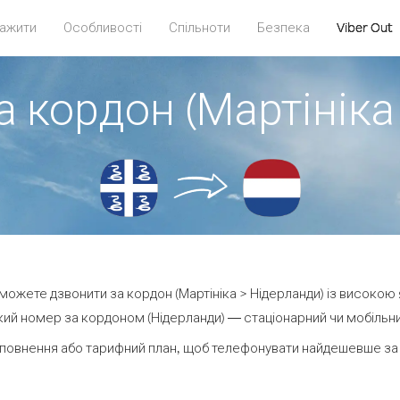
ажити
Особливості
Спільноти
Безпека
Viber Out
а кордон (Мартініка
и можете дзвонити за кордон (Мартініка > Нідерланди) із високою 
ий номер за кордоном (Нідерланди) — стаціонарний чи мобільний 
повнення або тарифний план, щоб телефонувати найдешевше за 