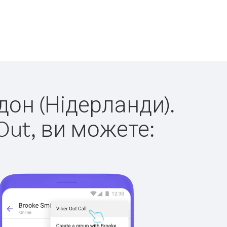
дон (Нідерланди).
Out, ви можете: