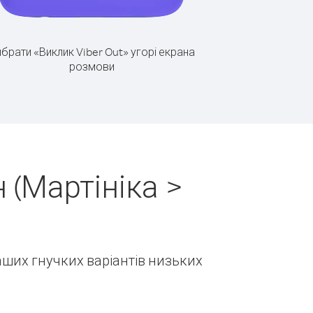
брати «Виклик Viber Out» угорі екрана
розмови
 (Мартініка >
наших гнучких варіантів низьких