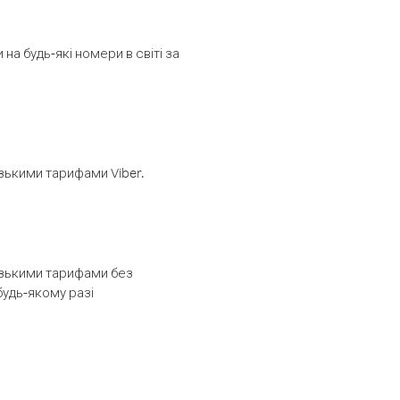
а будь-які номери в світі за
изькими тарифами Viber.
низькими тарифами без
будь-якому разі