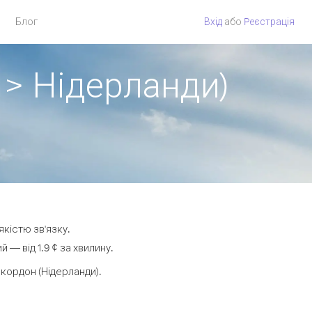
Блог
Вхід
або
Pеєстрація
 > Нідерланди)
якістю зв'язку.
— від 1.9 ¢ за хвилину.
кордон (Нідерланди).