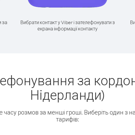
 за
Вибрати контакт у Viber і зателефонувати з
Ви
екрана інформації контакту
ефонування за кордон
Нідерланди)
ше часу розмов за менші гроші. Виберіть один з 
тарифів: