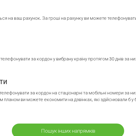
ся на ваш рахунок. За гроші на рахунку ви можете телефонувати н
елефонувати за кордон у вибрану країну протягом 30 днів за н
ти
телефонувати за кордон на стаціонарні та мобільні номери за 
м планом ви можете економити на дзвінках, які здійснювали б у 
Пошук інших напрямків