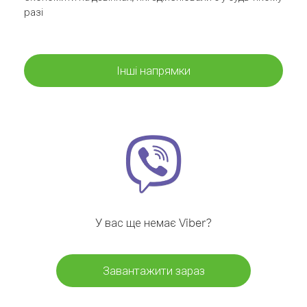
разі
Інші напрямки
У вас ще немає Viber?
Завантажити зараз