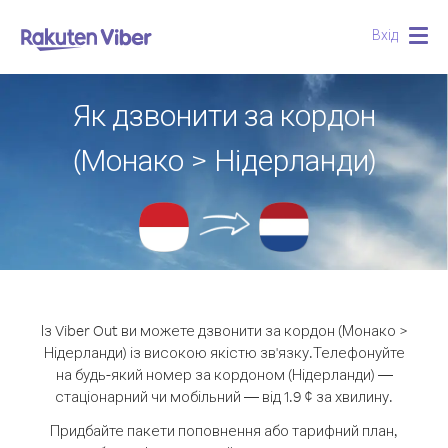
Вхід
Togg
navig
Як дзвонити за кордон
(Монако > Нідерланди)
Із Viber Out ви можете дзвонити за кордон (Монако >
Нідерланди) із високою якістю зв'язку.
Телефонуйте
на будь-який номер за кордоном (Нідерланди) —
стаціонарний чи мобільний — від 1.9 ¢ за хвилину.
Придбайте пакети поповнення або тарифний план,