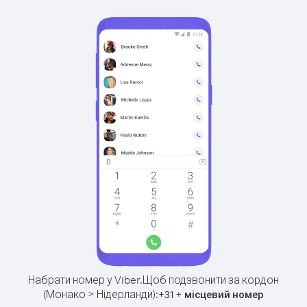
Набрати номер у Viber.
Щоб подзвонити за кордон
(Монако > Нідерланди):
+
+
31
місцевий номер