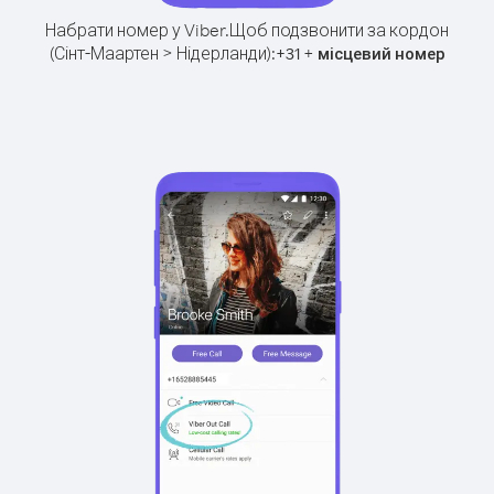
Набрати номер у Viber.
Щоб подзвонити за кордон
(Сінт-Маартен > Нідерланди):
+
+
31
місцевий номер