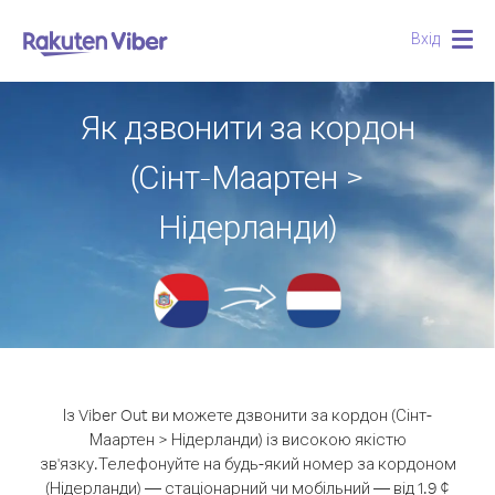
Вхід
Togg
navig
Як дзвонити за кордон
(Сінт-Маартен >
Нідерланди)
Із Viber Out ви можете дзвонити за кордон (Сінт-
Маартен > Нідерланди) із високою якістю
зв'язку.
Телефонуйте на будь-який номер за кордоном
(Нідерланди) — стаціонарний чи мобільний — від 1.9 ¢