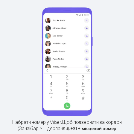
Набрати номер у Viber.
Щоб подзвонити за кордон
(Занзібар > Нідерланди):
+
+
31
місцевий номер