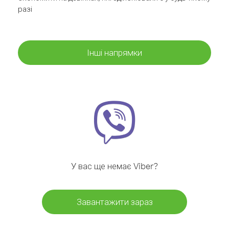
разі
Інші напрямки
У вас ще немає Viber?
Завантажити зараз