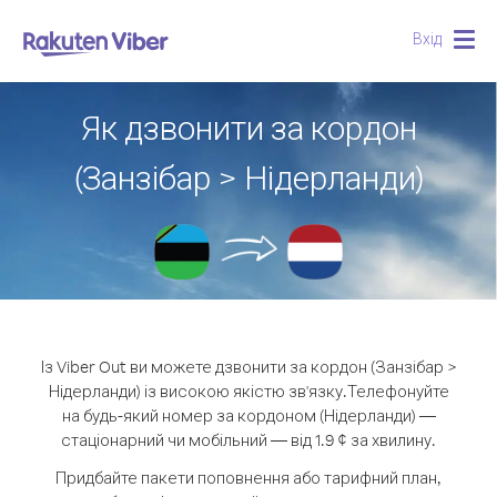
Вхід
Togg
navig
Як дзвонити за кордон
(Занзібар > Нідерланди)
Із Viber Out ви можете дзвонити за кордон (Занзібар >
Нідерланди) із високою якістю зв'язку.
Телефонуйте
на будь-який номер за кордоном (Нідерланди) —
стаціонарний чи мобільний — від 1.9 ¢ за хвилину.
Придбайте пакети поповнення або тарифний план,