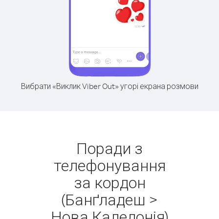
Вибрати «Виклик Viber Out» угорі екрана розмови
Поради з
телефонування
за кордон
(Банґладеш >
Нова Каледонія)