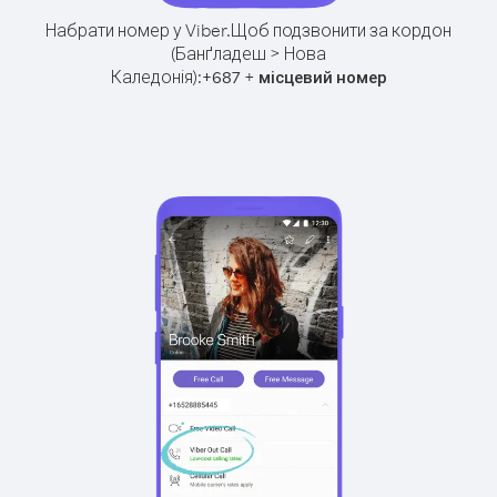
Набрати номер у Viber.
Щоб подзвонити за кордон
(Банґладеш > Нова
Каледонія):
+
+
687
місцевий номер