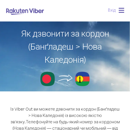
Вхід
Togg
navig
Як дзвонити за кордон
(Банґладеш > Нова
Каледонія)
Із Viber Out ви можете дзвонити за кордон (Банґладеш
> Нова Каледонія) із високою якістю
зв'язку.
Телефонуйте на будь-який номер за кордоном
(Нова Каледонія) — стаціонарний чи мобільний — від