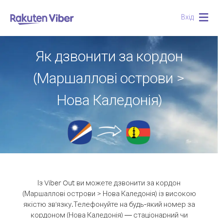
Вхід
Togg
navig
Як дзвонити за кордон
(Маршаллові острови >
Нова Каледонія)
Із Viber Out ви можете дзвонити за кордон
(Маршаллові острови > Нова Каледонія) із високою
якістю зв'язку.
Телефонуйте на будь-який номер за
кордоном (Нова Каледонія) — стаціонарний чи