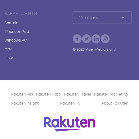
ЗАВАНТАЖИТИ
Українська
Android
iPhone & iPad
Windows PC
Mac
©
2026
Viber Media S.à r.l.
Linux
Rakuten Viki
Rakuten Kobo
Rakuten Travel
Rakuten Marketing
Rakuten Insight
Rakuten TV
About Rakuten