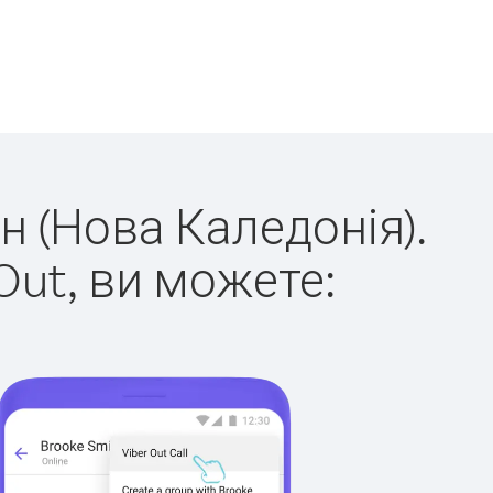
н (Нова Каледонія).
Out, ви можете: