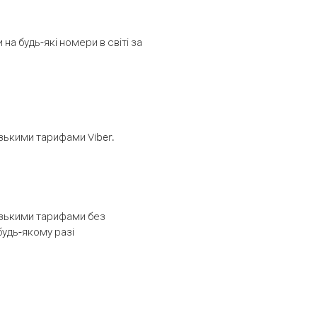
а будь-які номери в світі за
изькими тарифами Viber.
низькими тарифами без
будь-якому разі