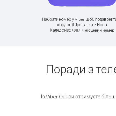
Набрати номер у Viber.
Щоб подзвонити
кордон (Шрі-Ланка > Нова
Каледонія):
+
+
687
місцевий номер
Поради з тел
Із Viber Out ви отримуєте біль