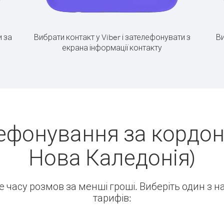
 за
Вибрати контакт у Viber і зателефонувати з
Ви
екрана інформації контакту
ефонування за кордон
Нова Каледонія)
ше часу розмов за менші гроші. Виберіть один з 
тарифів: