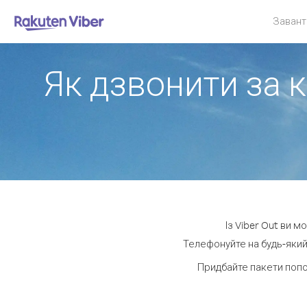
Завант
Як дзвонити за 
Із Viber Out ви 
Телефонуйте на будь-який 
Придбайте пакети попо