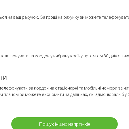
ся на ваш рахунок. За гроші на рахунку ви можете телефонувати н
елефонувати за кордон у вибрану країну протягом 30 днів за н
ти
телефонувати за кордон на стаціонарні та мобільні номери за 
м планом ви можете економити на дзвінках, які здійснювали б у 
Пошук інших напрямків