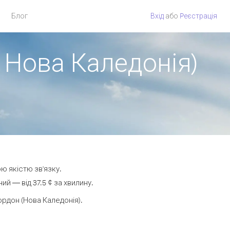
Блог
Вхід
або
Pеєстрація
 Нова Каледонія)
ю якістю зв'язку.
й — від 37.5 ¢ за хвилину.
рдон (Нова Каледонія).