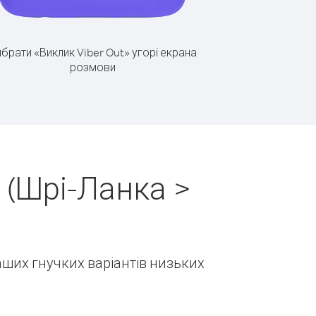
брати «Виклик Viber Out» угорі екрана
розмови
 (Шрі-Ланка >
наших гнучких варіантів низьких