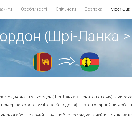
ажити
Особливості
Спільноти
Безпека
Viber Out
кордон (Шрі-Ланка >
можете дзвонити за кордон (Шрі-Ланка > Нова Каледонія) із високо
номер за кордоном (Нова Каледонія) — стаціонарний чи мобільни
внення або тарифний план, щоб телефонувати найдешевше за ко