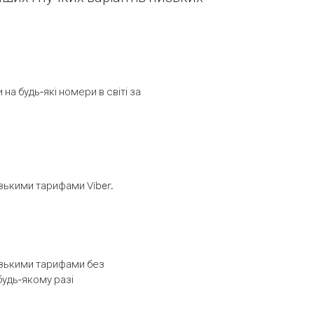
а будь-які номери в світі за
изькими тарифами Viber.
низькими тарифами без
будь-якому разі