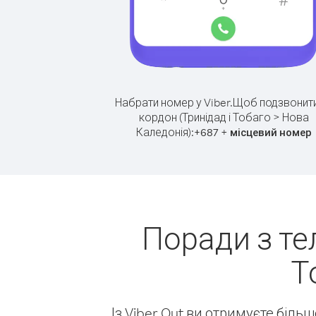
Набрати номер у Viber.
Щоб подзвонити
кордон (Тринідад і Тобаго > Нова
Каледонія):
+
+
687
місцевий номер
Поради з те
Т
Із Viber Out ви отримуєте біль