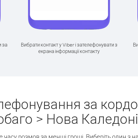
 за
Вибрати контакт у Viber і зателефонувати з
Ви
екрана інформації контакту
лефонування за кордон
обаго > Нова Каледоні
ше часу розмов за менші гроші. Виберіть один з 