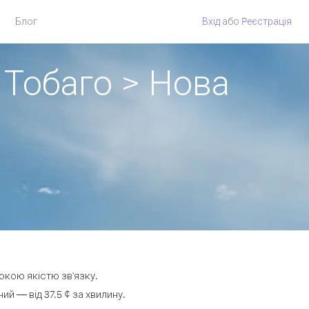
Блог
Вхід
або
Pеєстрація
і Тобаго > Нова
сокою якістю зв'язку.
й — від 37.5 ¢ за хвилину.