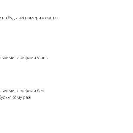
а будь-які номери в світі за
изькими тарифами Viber.
низькими тарифами без
будь-якому разі