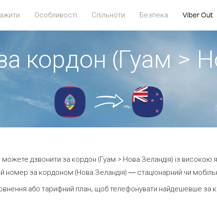
ажити
Особливості
Спільноти
Безпека
Viber Out
за кордон (Гуам > Н
ви можете дзвонити за кордон (Гуам > Нова Зеландія) із високою я
й номер за кордоном (Нова Зеландія) — стаціонарний чи мобільний
овнення або тарифний план, щоб телефонувати найдешевше за ко