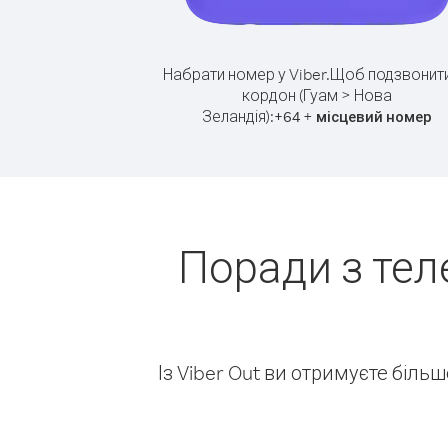
Набрати номер у Viber.
Щоб подзвонити
кордон (Гуам > Нова
Зеландія):
+
+
64
місцевий номер
Поради з тел
Із Viber Out ви отримуєте біль