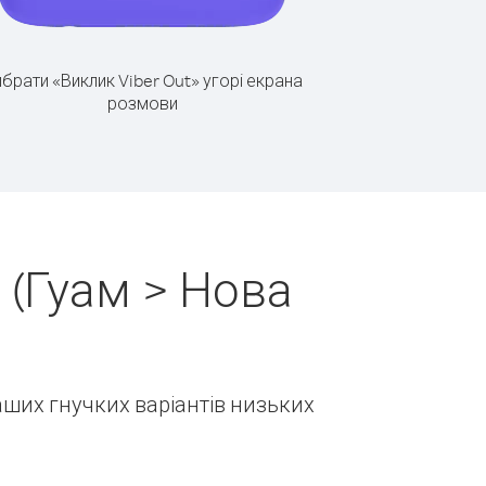
брати «Виклик Viber Out» угорі екрана
розмови
 (Гуам > Нова
наших гнучких варіантів низьких