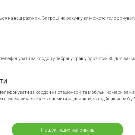
ся на ваш рахунок. За гроші на рахунку ви можете телефонувати н
елефонувати за кордон у вибрану країну протягом 30 днів за н
ти
телефонувати за кордон на стаціонарні та мобільні номери за 
м планом ви можете економити на дзвінках, які здійснювали б у 
Пошук інших напрямків