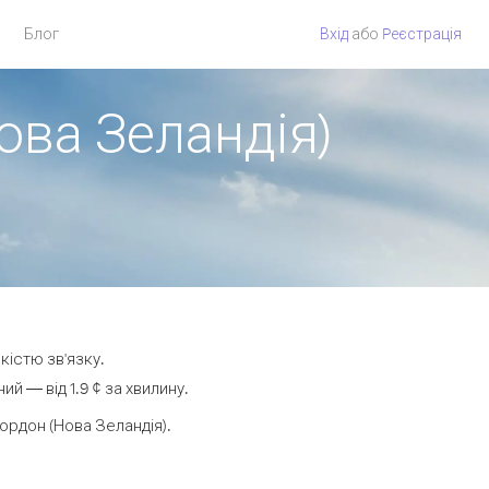
Блог
Вхід
або
Pеєстрація
ова Зеландія)
кістю зв'язку.
 — від 1.9 ¢ за хвилину.
рдон (Нова Зеландія).