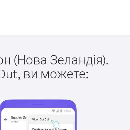
он (Нова Зеландія).
Out, ви можете: