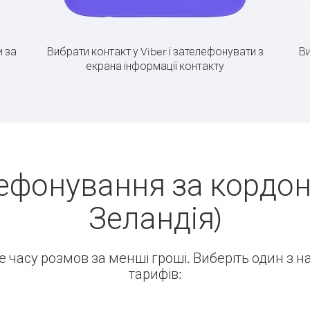
 за
Вибрати контакт у Viber і зателефонувати з
Ви
екрана інформації контакту
ефонування за кордон
Зеландія)
ше часу розмов за менші гроші. Виберіть один з 
тарифів: