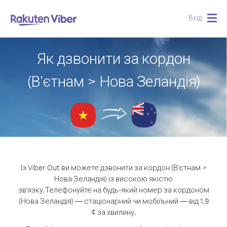
Вхід
Togg
navig
Як дзвонити за кордон
(В'єтнам > Нова Зеландія)
Із Viber Out ви можете дзвонити за кордон (В'єтнам >
Нова Зеландія) із високою якістю
зв'язку.
Телефонуйте на будь-який номер за кордоном
(Нова Зеландія) — стаціонарний чи мобільний — від 1.9
¢ за хвилину.