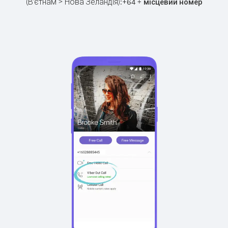
(В'єтнам > Нова Зеландія):
+
+
64
місцевий номер