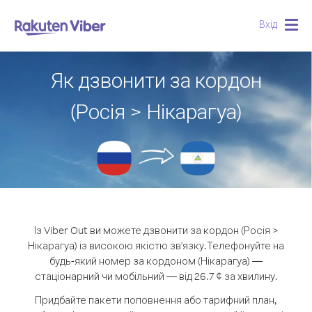
Вхід
Togg
navig
Як дзвонити за кордон
(Росія > Нікарагуа)
Із Viber Out ви можете дзвонити за кордон (Росія >
Нікарагуа) із високою якістю зв'язку.
Телефонуйте на
будь-який номер за кордоном (Нікарагуа) —
стаціонарний чи мобільний — від 26.7 ¢ за хвилину.
Придбайте пакети поповнення або тарифний план,