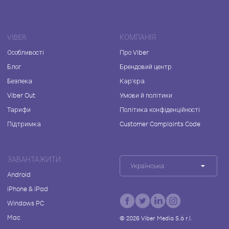
VIBER
КОМПАНІЯ
Особливості
Про Viber
Блог
Брендовий центр
Безпека
Кар'єра
Viber Out
Умови й політики
Тарифи
Політика конфіденційності
Підтримка
Customer Complaints Code
ЗАВАНТАЖИТИ
Українська
Android
iPhone & iPad
Windows PC
Mac
©
2026
Viber Media S.à r.l.