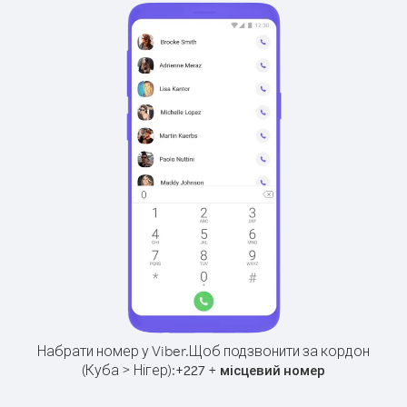
Набрати номер у Viber.
Щоб подзвонити за кордон
(Куба > Нігер):
+
+
227
місцевий номер