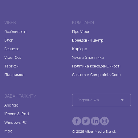
VIBER
КОМПАНІЯ
Особливості
Про Viber
Блог
Брендовий центр
Безпека
Кар'єра
Viber Out
Умови й політики
Тарифи
Політика конфіденційності
Підтримка
Customer Complaints Code
ЗАВАНТАЖИТИ
Українська
Android
iPhone & iPad
Windows PC
Mac
©
2026
Viber Media S.à r.l.