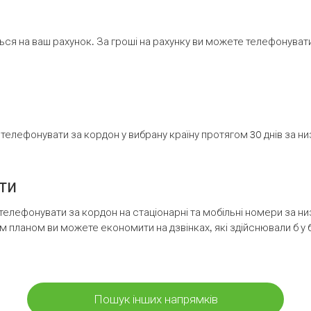
ся на ваш рахунок. За гроші на рахунку ви можете телефонувати н
елефонувати за кордон у вибрану країну протягом 30 днів за н
ти
телефонувати за кордон на стаціонарні та мобільні номери за 
м планом ви можете економити на дзвінках, які здійснювали б у 
Пошук інших напрямків