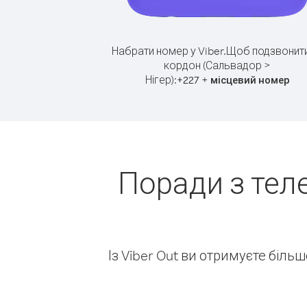
Набрати номер у Viber.
Щоб подзвонити
кордон (Сальвадор >
Нігер):
+
+
227
місцевий номер
Поради з тел
Із Viber Out ви отримуєте біль