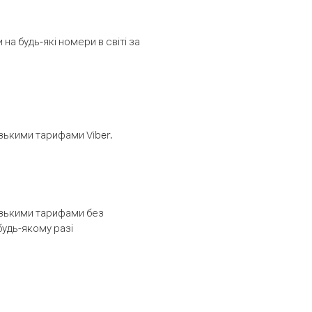
а будь-які номери в світі за
изькими тарифами Viber.
низькими тарифами без
будь-якому разі