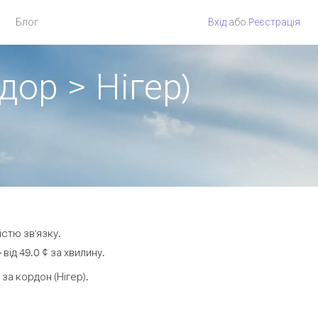
Блог
Вхід
або
Pеєстрація
дор > Нігер)
істю зв'язку.
ід 49.0 ¢ за хвилину.
а кордон (Нігер).