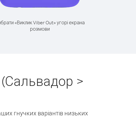
брати «Виклик Viber Out» угорі екрана
розмови
 (Сальвадор >
наших гнучких варіантів низьких