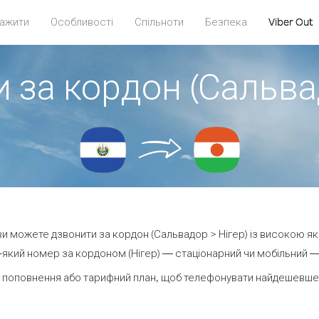
ажити
Особливості
Спільноти
Безпека
Viber Out
 за кордон (Сальва
 ви можете дзвонити за кордон (Сальвадор > Нігер) із високою як
який номер за кордоном (Нігер) — стаціонарний чи мобільний — в
 поповнення або тарифний план, щоб телефонувати найдешевше з