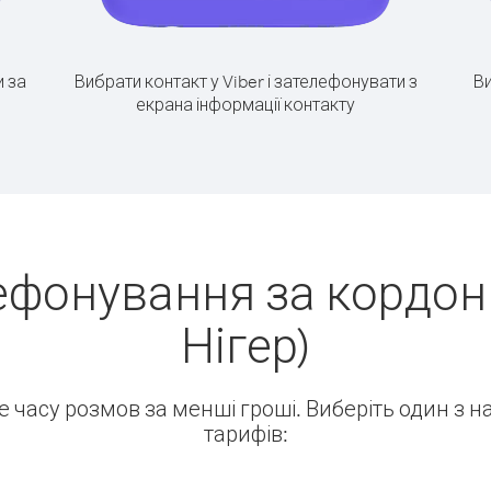
 за
Вибрати контакт у Viber і зателефонувати з
Ви
екрана інформації контакту
ефонування за кордон
Нігер)
ше часу розмов за менші гроші. Виберіть один з 
тарифів: