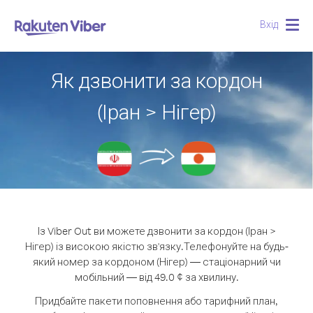
Вхід
Togg
navig
Як дзвонити за кордон
(Іран > Нігер)
Із Viber Out ви можете дзвонити за кордон (Іран >
Нігер) із високою якістю зв'язку.
Телефонуйте на будь-
який номер за кордоном (Нігер) — стаціонарний чи
мобільний — від 49.0 ¢ за хвилину.
Придбайте пакети поповнення або тарифний план,