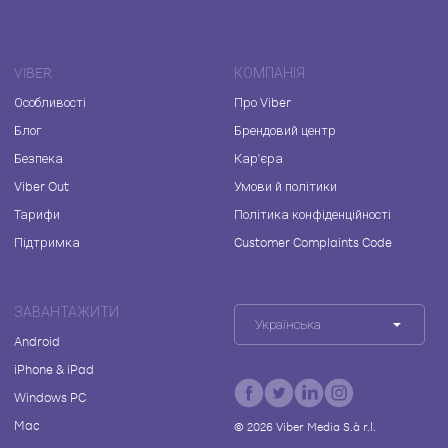
VIBER
КОМПАНІЯ
Особливості
Про Viber
Блог
Брендовий центр
Безпека
Кар'єра
Viber Out
Умови й політики
Тарифи
Політика конфіденційності
Підтримка
Customer Complaints Code
ЗАВАНТАЖИТИ
Українська
Android
iPhone & iPad
Windows PC
Mac
©
2026
Viber Media S.à r.l.