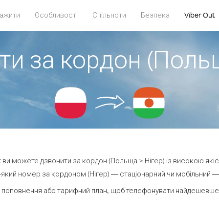
ажити
Особливості
Спільноти
Безпека
Viber Out
ти за кордон (Польщ
ut ви можете дзвонити за кордон (Польща > Нігер) із високою якіс
який номер за кордоном (Нігер) — стаціонарний чи мобільний — в
 поповнення або тарифний план, щоб телефонувати найдешевше з