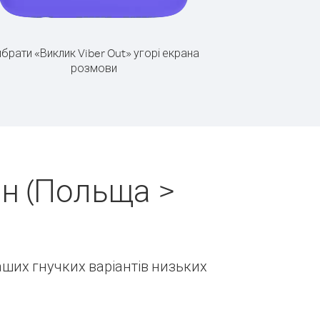
брати «Виклик Viber Out» угорі екрана
розмови
н (Польща >
наших гнучких варіантів низьких