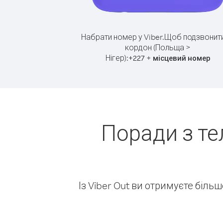
Набрати номер у Viber.
Щоб подзвонити
кордон (Польща >
Нігер):
+
+
227
місцевий номер
Поради з т
Із Viber Out ви отримуєте біль