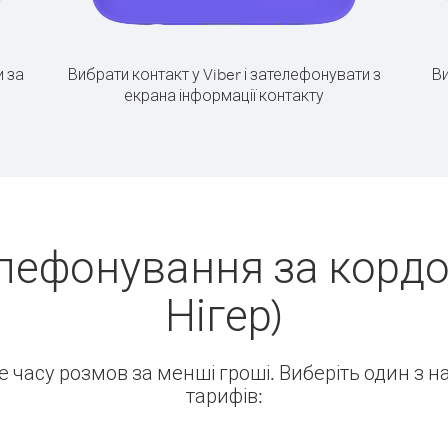
 за
Вибрати контакт у Viber і зателефонувати з
Ви
екрана інформації контакту
елефонування за кордо
Нігер)
ше часу розмов за менші гроші. Виберіть один з 
тарифів: