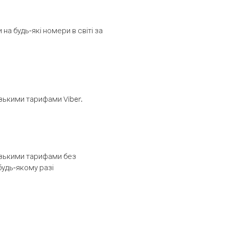
а будь-які номери в світі за
изькими тарифами Viber.
низькими тарифами без
будь-якому разі