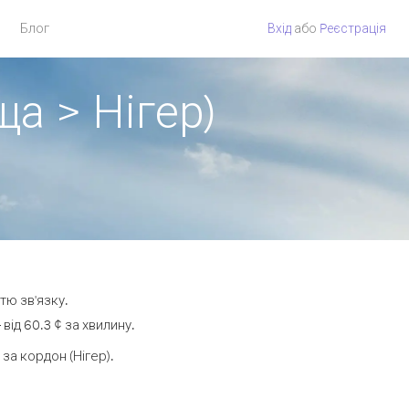
Блог
Вхід
або
Pеєстрація
а > Нігер)
тю зв'язку.
ід 60.3 ¢ за хвилину.
а кордон (Нігер).