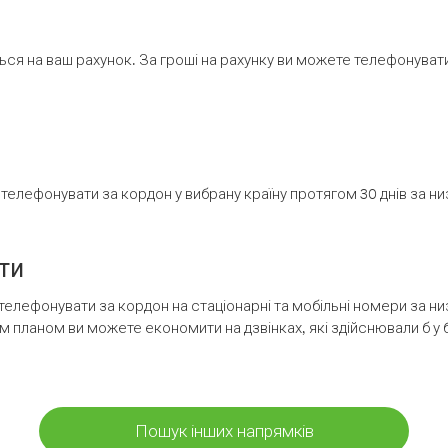
ся на ваш рахунок. За гроші на рахунку ви можете телефонувати н
елефонувати за кордон у вибрану країну протягом 30 днів за н
ти
телефонувати за кордон на стаціонарні та мобільні номери за 
м планом ви можете економити на дзвінках, які здійснювали б у 
Пошук інших напрямків