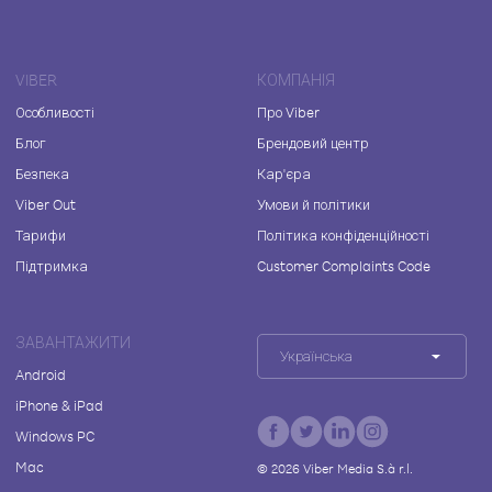
VIBER
КОМПАНІЯ
Особливості
Про Viber
Блог
Брендовий центр
Безпека
Кар'єра
Viber Out
Умови й політики
Тарифи
Політика конфіденційності
Підтримка
Customer Complaints Code
ЗАВАНТАЖИТИ
Українська
Android
iPhone & iPad
Windows PC
Mac
©
2026
Viber Media S.à r.l.