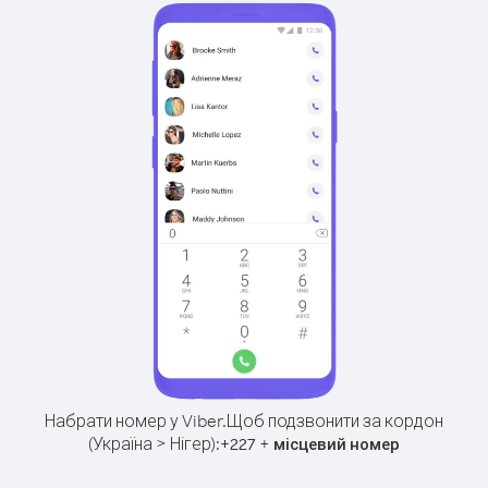
Набрати номер у Viber.
Щоб подзвонити за кордон
(Україна > Нігер):
+
+
227
місцевий номер