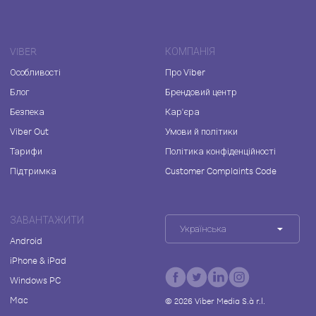
VIBER
КОМПАНІЯ
Особливості
Про Viber
Блог
Брендовий центр
Безпека
Кар'єра
Viber Out
Умови й політики
Тарифи
Політика конфіденційності
Підтримка
Customer Complaints Code
ЗАВАНТАЖИТИ
Українська
Android
iPhone & iPad
Windows PC
Mac
©
2026
Viber Media S.à r.l.