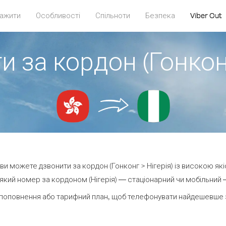
ажити
Особливості
Спільноти
Безпека
Viber Out
и за кордон (Гонконг
t ви можете дзвонити за кордон (Гонконг > Нігерія) із високою які
кий номер за кордоном (Нігерія) — стаціонарний чи мобільний — 
поповнення або тарифний план, щоб телефонувати найдешевше за