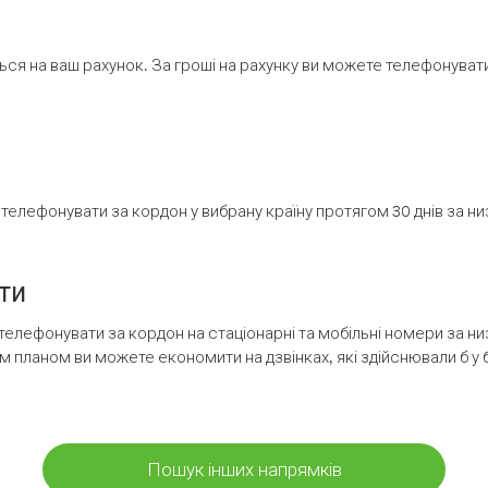
ся на ваш рахунок. За гроші на рахунку ви можете телефонувати н
елефонувати за кордон у вибрану країну протягом 30 днів за н
ти
телефонувати за кордон на стаціонарні та мобільні номери за 
м планом ви можете економити на дзвінках, які здійснювали б у 
Пошук інших напрямків