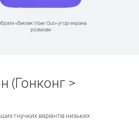
брати «Виклик Viber Out» угорі екрана
розмови
н (Гонконг >
наших гнучких варіантів низьких