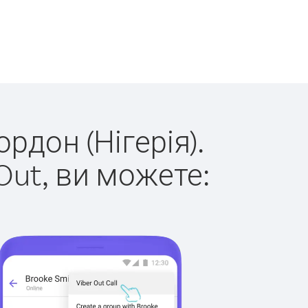
рдон (Нігерія).
Out, ви можете: