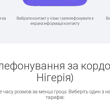
 за
Вибрати контакт у Viber і зателефонувати з
Ви
екрана інформації контакту
лефонування за кордо
Нігерія)
ше часу розмов за менші гроші. Виберіть один з 
тарифів: