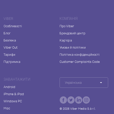
VIBER
КОМПАНІЯ
Особливості
Про Viber
Блог
Брендовий центр
Безпека
Кар'єра
Viber Out
Умови й політики
Тарифи
Політика конфіденційності
Підтримка
Customer Complaints Code
ЗАВАНТАЖИТИ
Українська
Android
iPhone & iPad
Windows PC
Mac
©
2026
Viber Media S.à r.l.