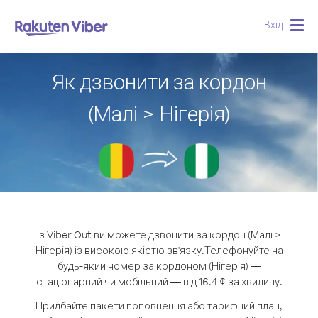
Вхід
Togg
navig
Як дзвонити за кордон
(Малі > Нігерія)
Із Viber Out ви можете дзвонити за кордон (Малі >
Нігерія) із високою якістю зв'язку.
Телефонуйте на
будь-який номер за кордоном (Нігерія) —
стаціонарний чи мобільний — від 16.4 ¢ за хвилину.
Придбайте пакети поповнення або тарифний план,