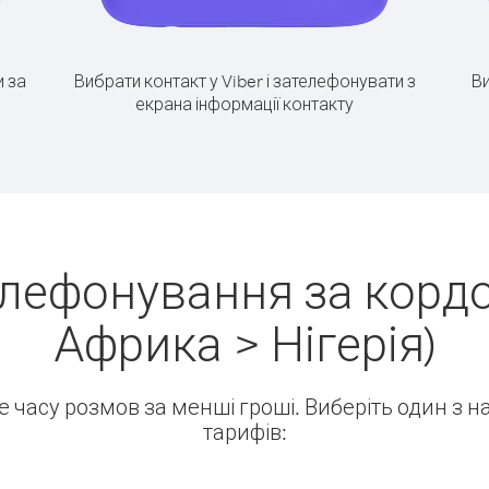
 за
Вибрати контакт у Viber і зателефонувати з
Ви
екрана інформації контакту
елефонування за кордо
Африка > Нігерія)
ше часу розмов за менші гроші. Виберіть один з 
тарифів: