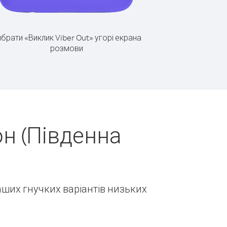
брати «Виклик Viber Out» угорі екрана
розмови
н (Південна
наших гнучких варіантів низьких