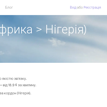
Блог
Вхід
або
Pеєстрація
фрика > Нігерія)
 якістю зв'язку.
від 18.9 ¢ за хвилину.
 кордон (Нігерія).