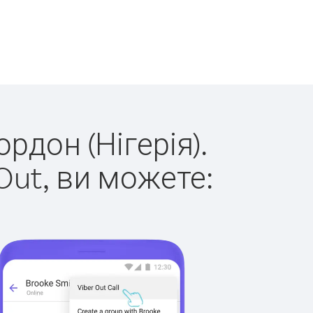
рдон (Нігерія).
Out, ви можете: