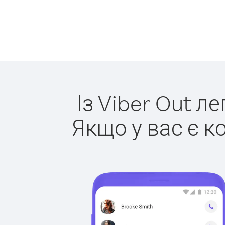
Із Viber Out л
Якщо у вас є к