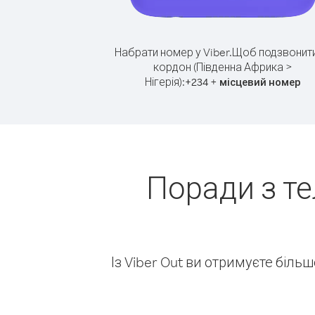
Набрати номер у Viber.
Щоб подзвонити
кордон (Південна Африка >
Нігерія):
+
+
234
місцевий номер
Поради з т
Із Viber Out ви отримуєте біль