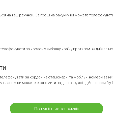
ся на ваш рахунок. За гроші на рахунку ви можете телефонувати н
елефонувати за кордон у вибрану країну протягом 30 днів за н
ти
телефонувати за кордон на стаціонарні та мобільні номери за 
м планом ви можете економити на дзвінках, які здійснювали б у 
Пошук інших напрямків