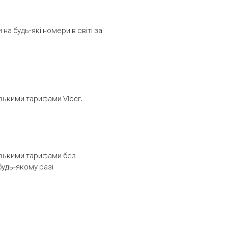
а будь-які номери в світі за
изькими тарифами Viber.
низькими тарифами без
будь-якому разі