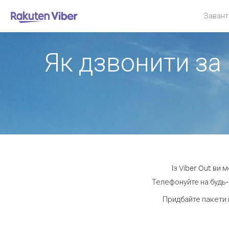
Завант
Як дзвонити за 
Із Viber Out ви 
Телефонуйте на будь-я
Придбайте пакети 