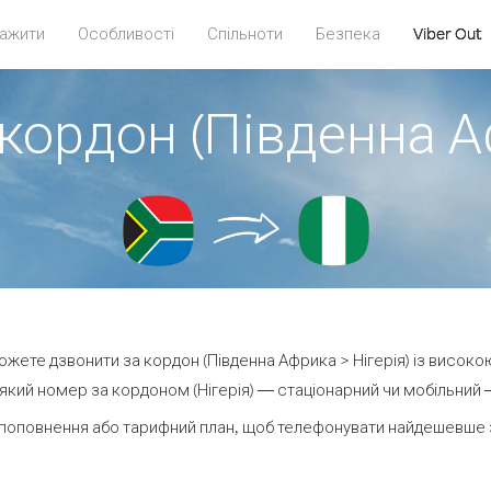
ажити
Особливості
Спільноти
Безпека
Viber Out
кордон (Південна А
можете дзвонити за кордон (Південна Африка > Нігерія) із високою
кий номер за кордоном (Нігерія) — стаціонарний чи мобільний — 
поповнення або тарифний план, щоб телефонувати найдешевше за