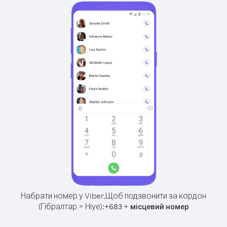
Набрати номер у Viber.
Щоб подзвонити за кордон
(Гібралтар > Ніуе):
+
+
683
місцевий номер