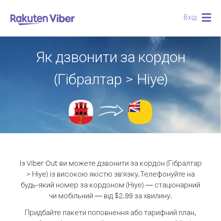
Вхід
Togg
navig
Як дзвонити за кордон
(Гібралтар > Ніуе)
Із Viber Out ви можете дзвонити за кордон (Гібралтар
> Ніуе) із високою якістю зв'язку.
Телефонуйте на
будь-який номер за кордоном (Ніуе) — стаціонарний
чи мобільний — від $2.99 за хвилину.
Придбайте пакети поповнення або тарифний план,