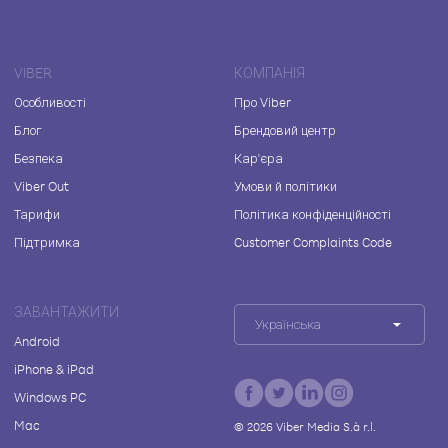
VIBER
КОМПАНІЯ
Особливості
Про Viber
Блог
Брендовий центр
Безпека
Кар'єра
Viber Out
Умови й політики
Тарифи
Політика конфіденційності
Підтримка
Customer Complaints Code
ЗАВАНТАЖИТИ
Українська
Android
iPhone & iPad
Windows PC
Mac
©
2026
Viber Media S.à r.l.