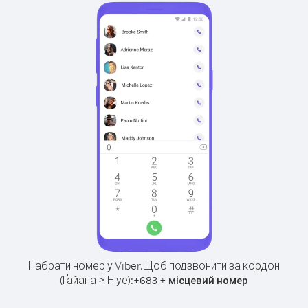
Набрати номер у Viber.
Щоб подзвонити за кордон
(Ґайана > Ніуе):
+
+
683
місцевий номер