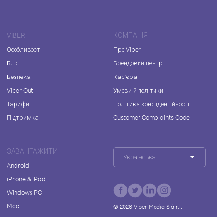
VIBER
КОМПАНІЯ
Особливості
Про Viber
Блог
Брендовий центр
Безпека
Кар'єра
Viber Out
Умови й політики
Тарифи
Політика конфіденційності
Підтримка
Customer Complaints Code
ЗАВАНТАЖИТИ
Українська
Android
iPhone & iPad
Windows PC
Mac
©
2026
Viber Media S.à r.l.