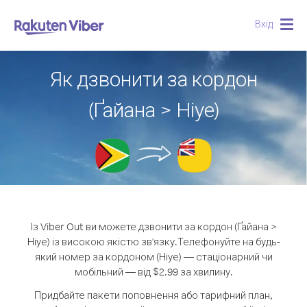
Вхід
Togg
navig
Як дзвонити за кордон
(Ґайана > Ніуе)
Із Viber Out ви можете дзвонити за кордон (Ґайана >
Ніуе) із високою якістю зв'язку.
Телефонуйте на будь-
який номер за кордоном (Ніуе) — стаціонарний чи
мобільний — від $2.99 за хвилину.
Придбайте пакети поповнення або тарифний план,