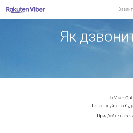
Завант
Як дзвонит
Із Viber Ou
Телефонуйте на будь
Придбайте пакети