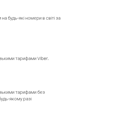
а будь-які номери в світі за
изькими тарифами Viber.
низькими тарифами без
будь-якому разі