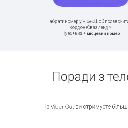
Набрати номер у Viber.
Щоб подзвонити
кордон (Свазіленд >
Ніуе):
+
+
683
місцевий номер
Поради з тел
Із Viber Out ви отримуєте біль