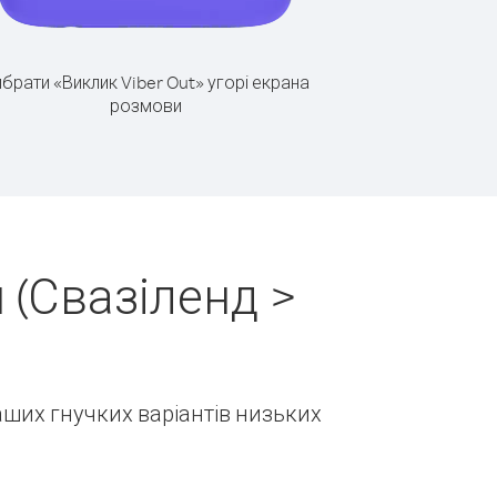
брати «Виклик Viber Out» угорі екрана
розмови
 (Свазіленд >
наших гнучких варіантів низьких