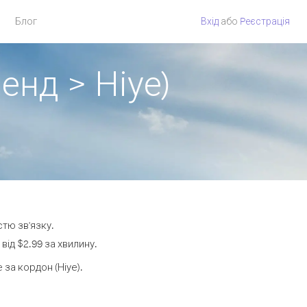
Блог
Вхід
або
Pеєстрація
енд > Ніуе)
стю зв'язку.
ід $2.99 за хвилину.
за кордон (Ніуе).