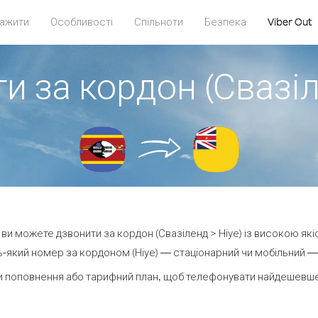
ажити
Особливості
Спільноти
Безпека
Viber Out
и за кордон (Свазіл
t ви можете дзвонити за кордон (Свазіленд > Ніуе) із високою які
-який номер за кордоном (Ніуе) — стаціонарний чи мобільний — в
 поповнення або тарифний план, щоб телефонувати найдешевше 