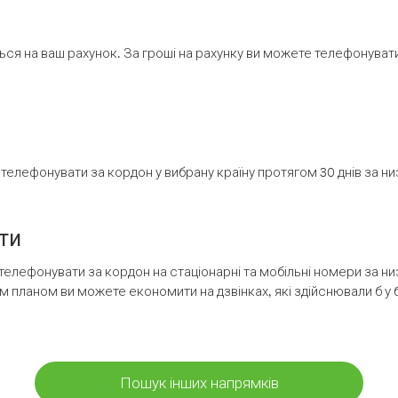
ся на ваш рахунок. За гроші на рахунку ви можете телефонувати н
елефонувати за кордон у вибрану країну протягом 30 днів за н
ти
телефонувати за кордон на стаціонарні та мобільні номери за 
м планом ви можете економити на дзвінках, які здійснювали б у 
Пошук інших напрямків