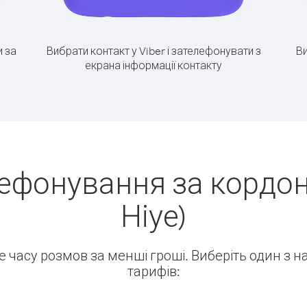
 за
Вибрати контакт у Viber і зателефонувати з
Ви
екрана інформації контакту
ефонування за кордон
Ніуе)
ше часу розмов за менші гроші. Виберіть один з 
тарифів: