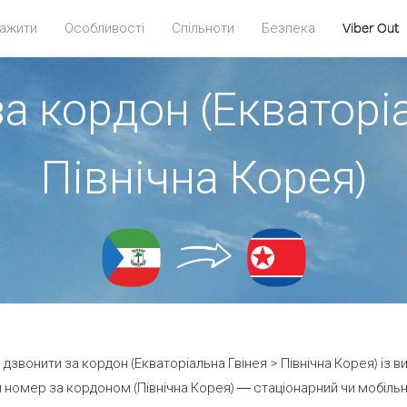
ажити
Особливості
Спільноти
Безпека
Viber Out
а кордон (Екваторі
Північна Корея)
е дзвонити за кордон (Екваторіальна Гвінея > Північна Корея) із в
 номер за кордоном (Північна Корея) — стаціонарний чи мобільний