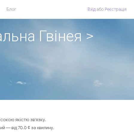
Блог
Вхід
або
Pеєстрація
альна Гвінея >
исокою якістю зв'язку.
 — від 70.0 ¢ за хвилину.