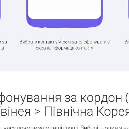
 за
Вибрати контакт у Viber і зателефонувати з
Ви
на
екрана інформації контакту
фонування за кордон 
Гвінея > Північна Корея
ше часу розмов за менші гроші. Виберіть один з 