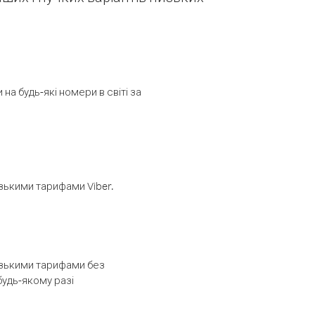
а будь-які номери в світі за
изькими тарифами Viber.
низькими тарифами без
будь-якому разі