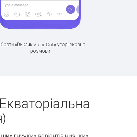
брати «Виклик Viber Out» угорі екрана
розмови
(Екваторіальна
)
наших гнучких варіантів низьких