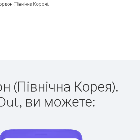
рдон (Північна Корея).
н (Північна Корея).
Out, ви можете: