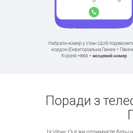
Набрати номер у Viber.
Щоб подзвонити
кордон (Екваторіальна Гвінея > Північ
Корея):
+
+
850
місцевий номер
Поради з теле
Із Viber Out ви отримуєте біль