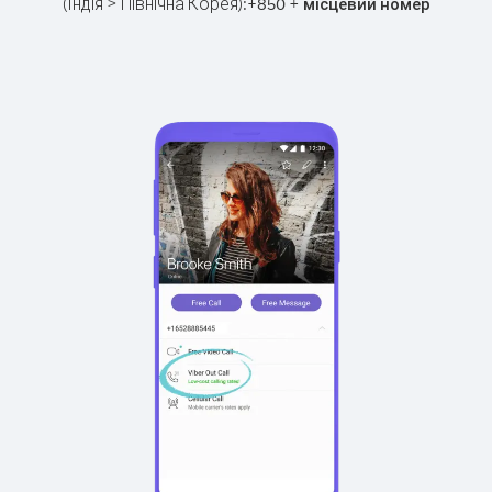
(Індія > Північна Корея):
+
+
850
місцевий номер