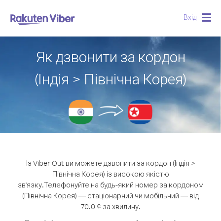
Вхід
Togg
navig
Як дзвонити за кордон
(Індія > Північна Корея)
Із Viber Out ви можете дзвонити за кордон (Індія >
Північна Корея) із високою якістю
зв'язку.
Телефонуйте на будь-який номер за кордоном
(Північна Корея) — стаціонарний чи мобільний — від
70.0 ¢ за хвилину.