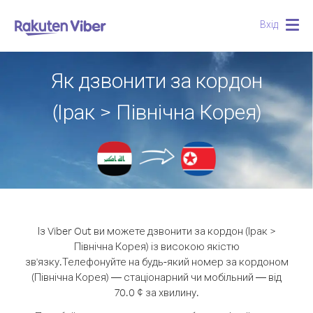
Вхід
Togg
navig
Як дзвонити за кордон
(Ірак > Північна Корея)
Із Viber Out ви можете дзвонити за кордон (Ірак >
Північна Корея) із високою якістю
зв'язку.
Телефонуйте на будь-який номер за кордоном
(Північна Корея) — стаціонарний чи мобільний — від
70.0 ¢ за хвилину.