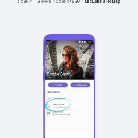
(Ірак > Північна Корея):
+
+
850
місцевий номер