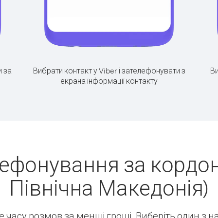
 за
Вибрати контакт у Viber і зателефонувати з
Ви
екрана інформації контакту
ефонування за кордон
Північна Македонія)
ше часу розмов за менші гроші. Виберіть один з 