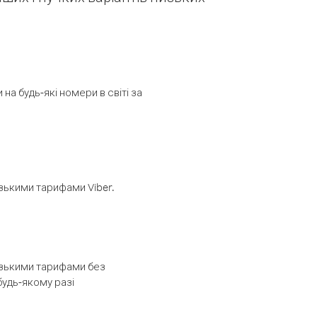
а будь-які номери в світі за
изькими тарифами Viber.
низькими тарифами без
будь-якому разі