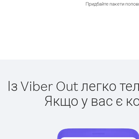
Придбайте пакети поповн
Із Viber Out легко т
Якщо у вас є к