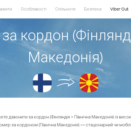
ажити
Особливості
Спільноти
Безпека
Viber Out
за кордон (Фінлянд
Македонія)
жете дзвонити за кордон (Фінляндія > Північна Македонія) із висо
мер за кордоном (Північна Македонія) — стаціонарний чи мобіль