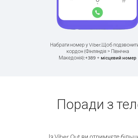
Набрати номер у Viber.
Щоб подзвонити
кордон (Фінляндія > Північна
Македонія):
+
+
389
місцевий номер
Поради з тел
Із Viber Out ви отримуєте біль