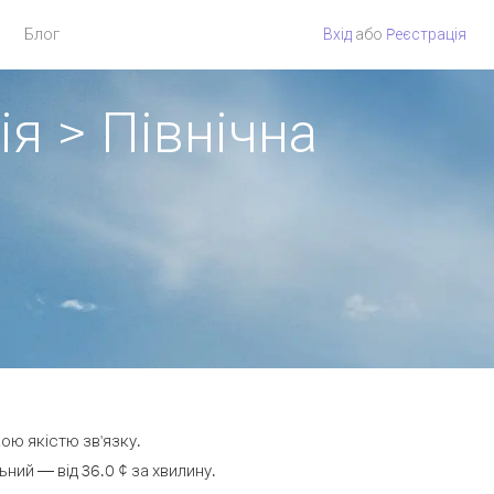
Блог
Вхід
або
Pеєстрація
ія > Північна
кою якістю зв'язку.
ний — від 36.0 ¢ за хвилину.