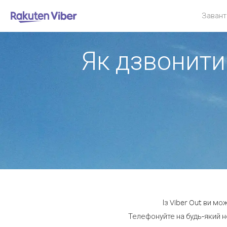
Завант
Як дзвонити 
Із Viber Out ви мо
Телефонуйте на будь-який но