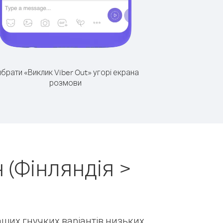
брати «Виклик Viber Out» угорі екрана
розмови
 (Фінляндія >
наших гнучких варіантів низьких