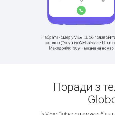
Набрати номер у Viber.
Щоб подзвонити
кордон (Супутник Globalstar > Північ
Македонія):
+
+
389
місцевий номер
Поради з т
Globa
Із Viber Out ви отримуєте біль