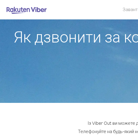
Завант
Як дзвонити за ко
Із Viber Out ви можете 
Телефонуйте на будь-який н