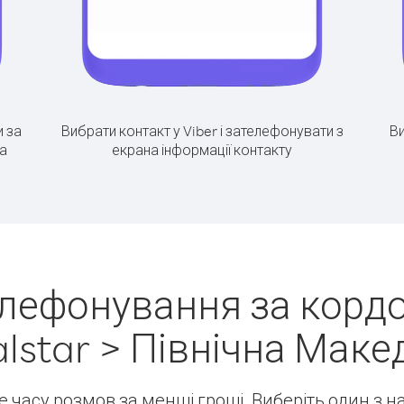
 за
Вибрати контакт у Viber і зателефонувати з
Ви
на
екрана інформації контакту
елефонування за кордо
lstar > Північна Маке
ше часу розмов за менші гроші. Виберіть один з 