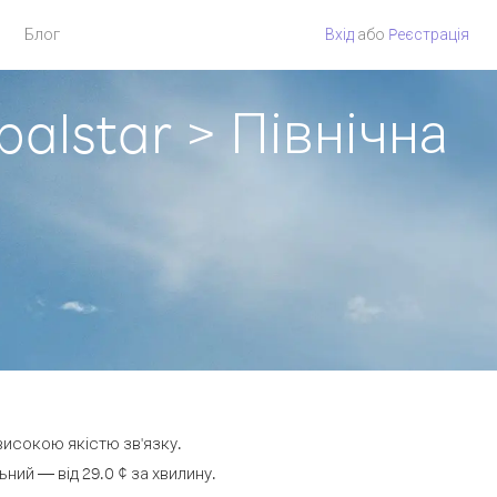
Блог
Вхід
або
Pеєстрація
balstar > Північна
 високою якістю зв'язку.
ий — від 29.0 ¢ за хвилину.