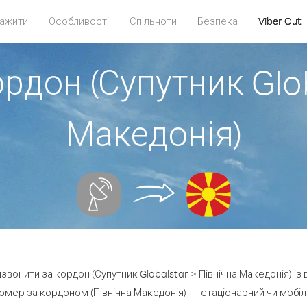
ажити
Особливості
Спільноти
Безпека
Viber Out
рдон (Супутник Glo
Македонія)
дзвонити за кордон (Супутник Globalstar > Північна Македонія) із
омер за кордоном (Північна Македонія) — стаціонарний чи мобільн