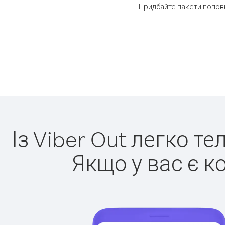
Придбайте пакети поповн
Із Viber Out легко т
Якщо у вас є к