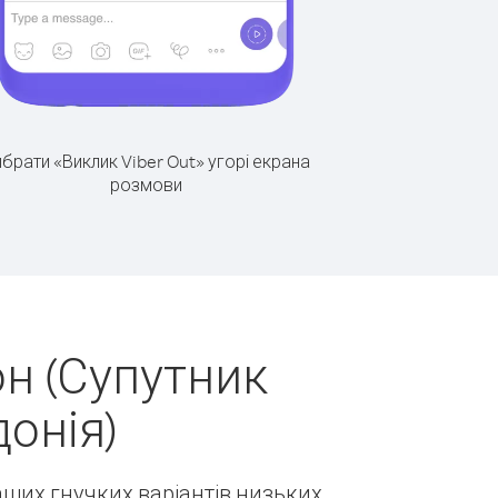
брати «Виклик Viber Out» угорі екрана
розмови
н (Супутник
донія)
наших гнучких варіантів низьких