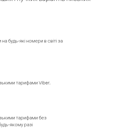
а будь-які номери в світі за
изькими тарифами Viber.
низькими тарифами без
будь-якому разі