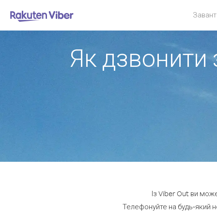
Завант
Як дзвонити 
Із Viber Out ви мож
Телефонуйте на будь-який н