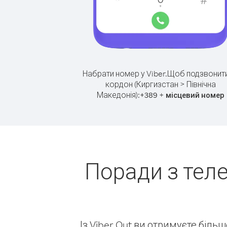
Набрати номер у Viber.
Щоб подзвонити
кордон (Киргизстан > Північна
Македонія):
+
+
389
місцевий номер
Поради з тел
Із Viber Out ви отримуєте біль