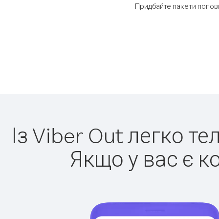
Придбайте пакети поповн
Із Viber Out легко т
Якщо у вас є к