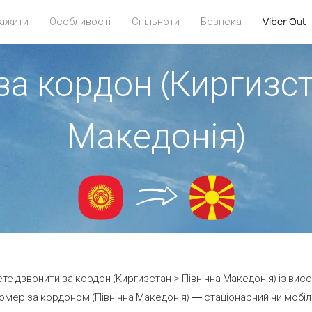
ажити
Особливості
Спільноти
Безпека
Viber Out
за кордон (Киргизст
Македонія)
ете дзвонити за кордон (Киргизстан > Північна Македонія) із вис
омер за кордоном (Північна Македонія) — стаціонарний чи мобільн