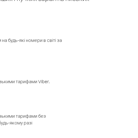
а будь-які номери в світі за
изькими тарифами Viber.
низькими тарифами без
будь-якому разі