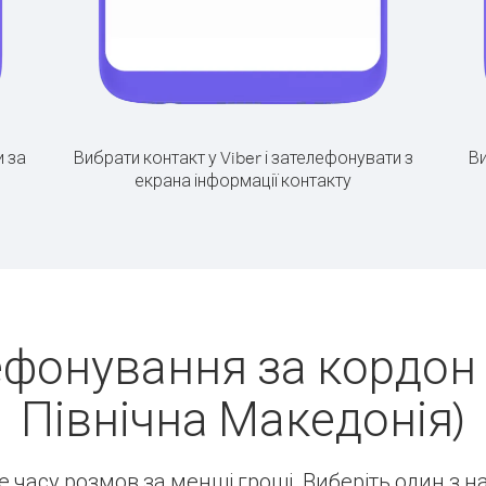
 за
Вибрати контакт у Viber і зателефонувати з
Ви
екрана інформації контакту
ефонування за кордон 
Північна Македонія)
ше часу розмов за менші гроші. Виберіть один з 