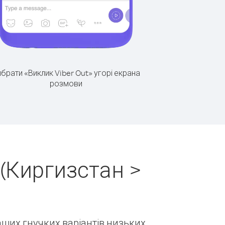
брати «Виклик Viber Out» угорі екрана
розмови
(Киргизстан >
наших гнучких варіантів низьких