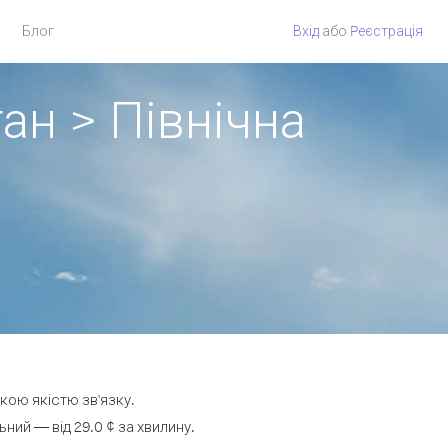
Блог
Вхід
або
Pеєстрація
ан > Північна
окою якістю зв'язку.
ий — від 29.0 ¢ за хвилину.