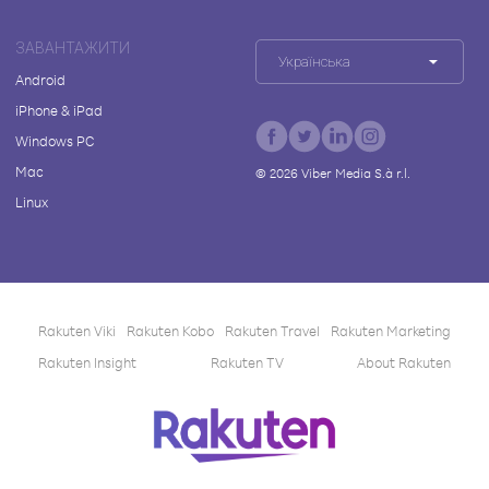
ЗАВАНТАЖИТИ
Українська
Android
iPhone & iPad
Windows PC
Mac
©
2026
Viber Media S.à r.l.
Linux
Rakuten Viki
Rakuten Kobo
Rakuten Travel
Rakuten Marketing
Rakuten Insight
Rakuten TV
About Rakuten