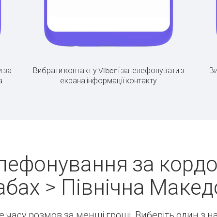
 за
Вибрати контакт у Viber і зателефонувати з
Ви
а
екрана інформації контакту
елефонування за кордо
бах > Північна Макед
ше часу розмов за менші гроші. Виберіть один з 