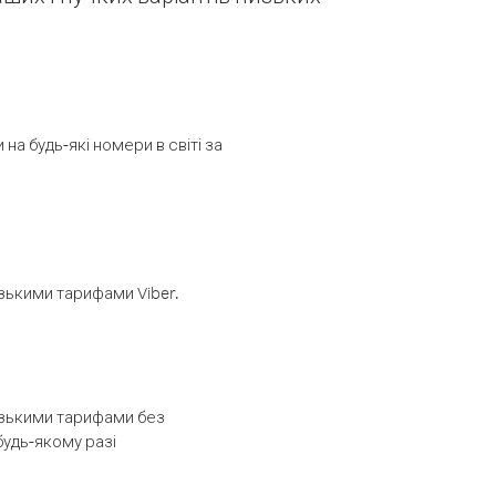
а будь-які номери в світі за
изькими тарифами Viber.
низькими тарифами без
будь-якому разі