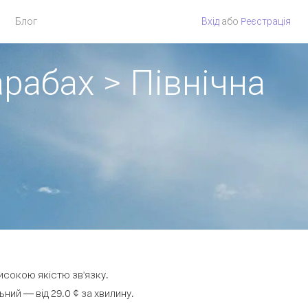
Блог
Вхід
або
Pеєстрація
рабах > Північна
високою якістю зв'язку.
ий — від 29.0 ¢ за хвилину.