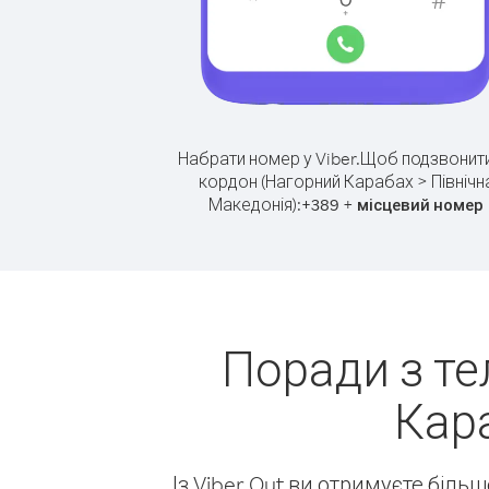
Набрати номер у Viber.
Щоб подзвонити
кордон (Нагорний Карабах > Північн
Македонія):
+
+
389
місцевий номер
Поради з т
Кара
Із Viber Out ви отримуєте біль