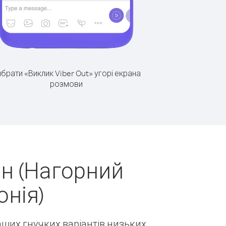
брати «Виклик Viber Out» угорі екрана
розмови
н (Нагорний
онія)
наших гнучких варіантів низьких