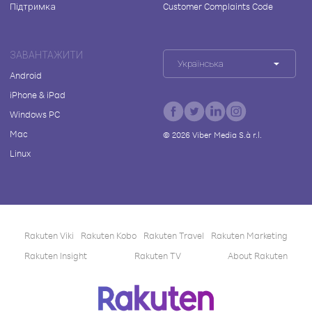
Підтримка
Customer Complaints Code
ЗАВАНТАЖИТИ
Українська
Android
iPhone & iPad
Windows PC
Mac
©
2026
Viber Media S.à r.l.
Linux
Rakuten Viki
Rakuten Kobo
Rakuten Travel
Rakuten Marketing
Rakuten Insight
Rakuten TV
About Rakuten