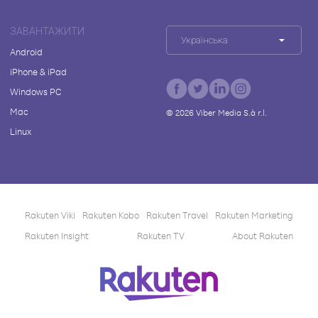
ЗАВАНТАЖИТИ
Українська
Android
iPhone & iPad
Windows PC
Mac
©
2026
Viber Media S.à r.l.
Linux
Rakuten Viki
Rakuten Kobo
Rakuten Travel
Rakuten Marketing
Rakuten Insight
Rakuten TV
About Rakuten