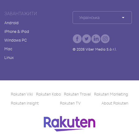
ЗАВАНТАЖИТИ
Українська
Android
iPhone & iPad
Windows PC
Mac
©
2026
Viber Media S.à r.l.
Linux
Rakuten Viki
Rakuten Kobo
Rakuten Travel
Rakuten Marketing
Rakuten Insight
Rakuten TV
About Rakuten