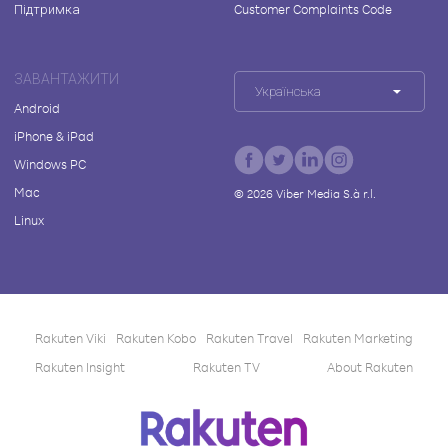
Підтримка
Customer Complaints Code
ЗАВАНТАЖИТИ
Українська
Android
iPhone & iPad
Windows PC
Mac
©
2026
Viber Media S.à r.l.
Linux
Rakuten Viki
Rakuten Kobo
Rakuten Travel
Rakuten Marketing
Rakuten Insight
Rakuten TV
About Rakuten