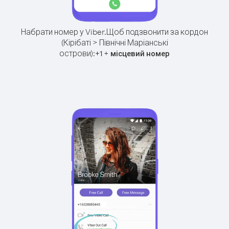
Набрати номер у Viber.
Щоб подзвонити за кордон
(Кірібаті > Північні Маріанські
острови):
+
+
1
місцевий номер