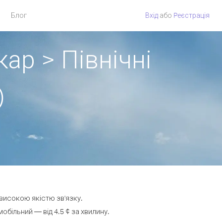
Блог
Вхід
або
Pеєстрація
ар > Північні
)
 високою якістю зв'язку.
більний — від 4.5 ¢ за хвилину.