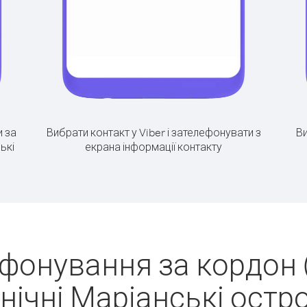
 за
Вибрати контакт у Viber і зателефонувати з
Ви
ькі
екрана інформації контакту
ефонування за кордон 
нічні Маріанські остр