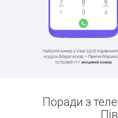
Набрати номер у Viber.
Щоб подзвонити
кордон (Мадагаскар > Північні Маріанс
острови):
+
+
1
місцевий номер
Поради з тел
Пів