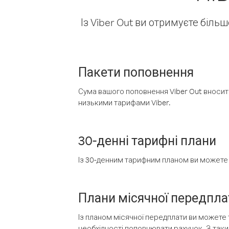
Із Viber Out ви отримуєте біль
Пакети поповнення
Сума вашого поповнення Viber Out вносить
низькими тарифами Viber.
30-денні тарифні плани
Із 30-денним тарифним планом ви можете т
Плани місячної передпла
Із планом місячної передплати ви можете 
необхідності поповнювати рахунок. З таки