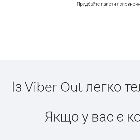
Придбайте пакети поповнення
Із Viber Out легко т
Якщо у вас є к