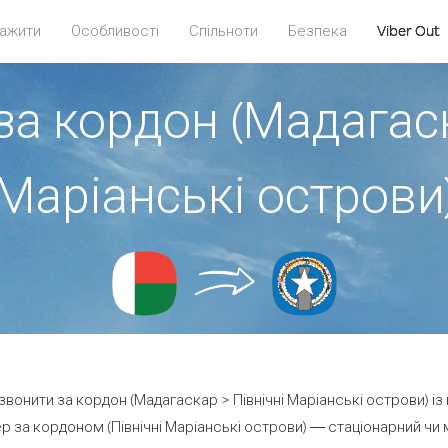
ажити
Особливості
Спільноти
Безпека
Viber Out
за кордон (Мадагаск
Маріанські острови
дзвонити за кордон (Мадагаскар > Північні Маріанські острови) із
 за кордоном (Північні Маріанські острови) — стаціонарний чи мо