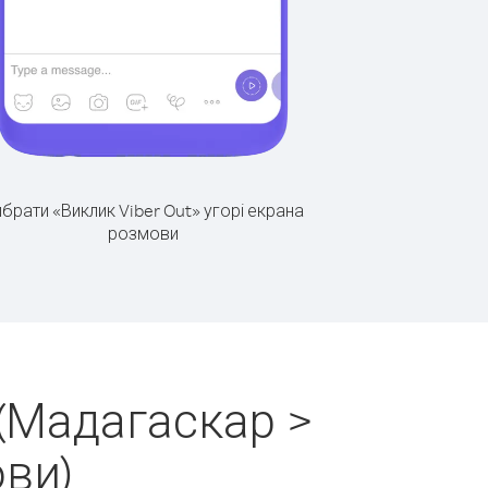
брати «Виклик Viber Out» угорі екрана
розмови
(Мадагаскар >
ови)