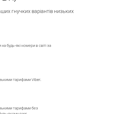
наших гнучких варіантів низьких
а будь-які номери в світі за
изькими тарифами Viber.
низькими тарифами без
будь-якому разі