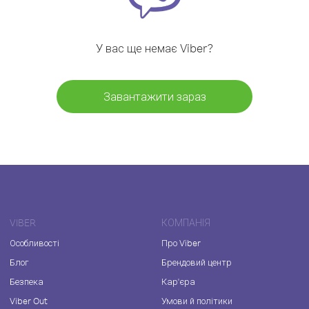
У вас ще немає Viber?
Завантажити зараз
VIBER
КОМПАНІЯ
Особливості
Про Viber
Блог
Брендовий центр
Безпека
Кар'єра
Viber Out
Умови й політики