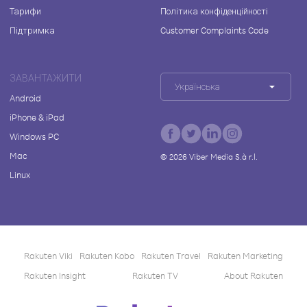
Тарифи
Політика конфіденційності
Підтримка
Customer Complaints Code
ЗАВАНТАЖИТИ
Українська
Android
iPhone & iPad
Windows PC
Mac
©
2026
Viber Media S.à r.l.
Linux
Rakuten Viki
Rakuten Kobo
Rakuten Travel
Rakuten Marketing
Rakuten Insight
Rakuten TV
About Rakuten