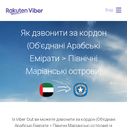
Вхід
Togg
navig
Як дзвонити за кордон
(Об'єднані Арабські
Емірати > Північні
Маріанські острови)
Із Viber Out ви можете дзвонити за кордон (Об'єднані
Арабські Емірати > Північні Маріанські острови) із