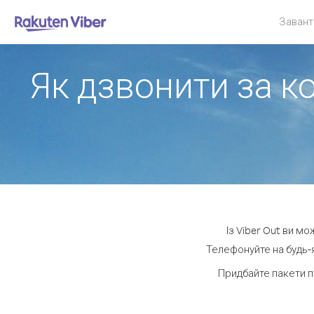
Завант
Як дзвонити за ко
Із Viber Out ви м
Телефонуйте на будь-я
Придбайте пакети п