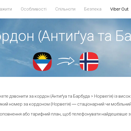
ажити
Особливості
Спільноти
Безпека
Viber Out
рдон (Антиґуа та Б
ожете дзвонити за кордон (Антиґуа та Барбуда > Норвегія) із висок
кий номер за кордоном (Норвегія) — стаціонарний чи мобільний —
оповнення або тарифний план, щоб телефонувати найдешевше за