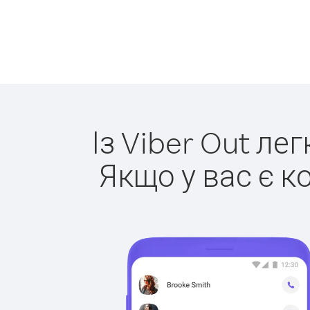
Із Viber Out ле
Якщо у вас є к