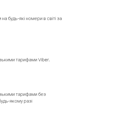
а будь-які номери в світі за
изькими тарифами Viber.
низькими тарифами без
будь-якому разі