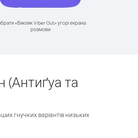
брати «Виклик Viber Out» угорі екрана
розмови
 (Антиґуа та
наших гнучких варіантів низьких