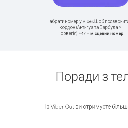
Набрати номер у Viber.
Щоб подзвонити
кордон (Антиґуа та Барбуда >
Норвегія):
+
+
47
місцевий номер
Поради з те
Із Viber Out ви отримуєте біль