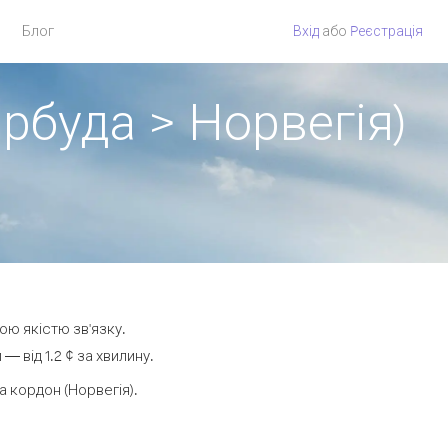
Блог
Вхід
або
Pеєстрація
арбуда > Норвегія)
ою якістю зв'язку.
 від 1.2 ¢ за хвилину.
 кордон (Норвегія).