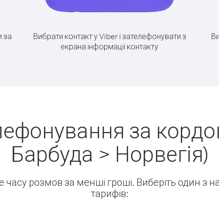
 за
Вибрати контакт у Viber і зателефонувати з
Ви
екрана інформації контакту
лефонування за кордон
Барбуда > Норвегія)
ше часу розмов за менші гроші. Виберіть один з 
тарифів: