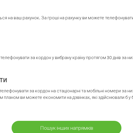
ся на ваш рахунок. За гроші на рахунку ви можете телефонувати н
елефонувати за кордон у вибрану країну протягом 30 днів за н
ти
телефонувати за кордон на стаціонарні та мобільні номери за 
м планом ви можете економити на дзвінках, які здійснювали б у 
Пошук інших напрямків