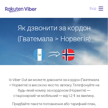
Вхід
Togg
navig
Як дзвонити за кордон
(Гватемала > Норвегія)
Із Viber Out ви можете дзвонити за кордон (Гватемала
> Норвегія) із високою якістю зв'язку.
Телефонуйте на
будь-який номер за кордоном (Норвегія) —
стаціонарний чи мобільний — від 1.2 ¢ за хвилину.
Придбайте пакети поповнення або тарифний план,