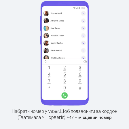
Набрати номер у Viber.
Щоб подзвонити за кордон
(Гватемала > Норвегія):
+
+
47
місцевий номер