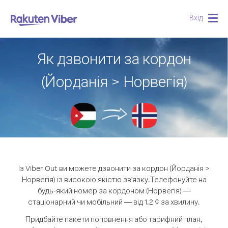
Вхід
Togg
navig
Як дзвонити за кордон
(Йорданія > Норвегія)
Із Viber Out ви можете дзвонити за кордон (Йорданія >
Норвегія) із високою якістю зв'язку.
Телефонуйте на
будь-який номер за кордоном (Норвегія) —
стаціонарний чи мобільний — від 1.2 ¢ за хвилину.
Придбайте пакети поповнення або тарифний план,