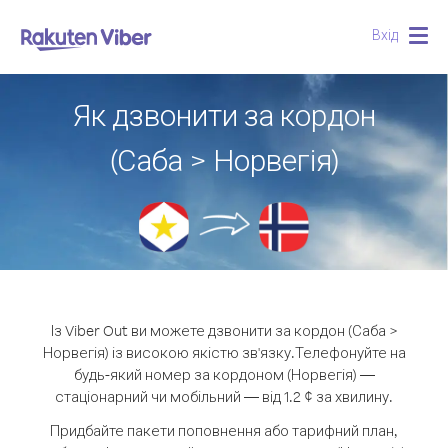
Вхід
Togg
navig
Як дзвонити за кордон
(Саба > Норвегія)
Із Viber Out ви можете дзвонити за кордон (Саба >
Норвегія) із високою якістю зв'язку.
Телефонуйте на
будь-який номер за кордоном (Норвегія) —
стаціонарний чи мобільний — від 1.2 ¢ за хвилину.
Придбайте пакети поповнення або тарифний план,