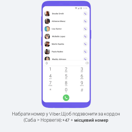
Набрати номер у Viber.
Щоб подзвонити за кордон
(Саба > Норвегія):
+
+
47
місцевий номер