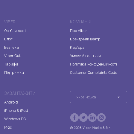
VIBER
КОМПАНІЯ
Особливості
Про Viber
Блог
Брендовий центр
Безпека
Кар'єра
Viber Out
Умови й політики
Тарифи
Політика конфіденційності
Підтримка
Customer Complaints Code
ЗАВАНТАЖИТИ
Українська
Android
iPhone & iPad
Windows PC
Mac
©
2026
Viber Media S.à r.l.